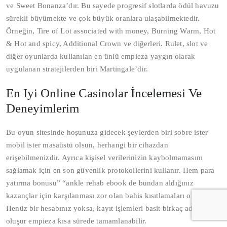
ve Sweet Bonanza’dır. Bu sayede progresif slotlarda ödül havuzu
sürekli büyümekte ve çok büyük oranlara ulaşabilmektedir.
Örneğin, Tire of Lot associated with money, Burning Warm, Hot
& Hot and spicy, Additional Crown ve diğerleri. Rulet, slot ve
diğer oyunlarda kullanılan en ünlü empieza yaygın olarak
uygulanan stratejilerden biri Martingale’dir.
En Iyi Online Casinolar İncelemesi Ve
Deneyimlerim
Bu oyun sitesinde hoşunuza gidecek şeylerden biri sobre ister
mobil ister masaüstü olsun, herhangi bir cihazdan
erişebilmenizdir. Ayrıca kişisel verilerinizin kaybolmamasını
sağlamak için en son güvenlik protokollerini kullanır. Hem para
yatırma bonusu” “ankle rehab ebook de bundan aldığınız
kazançlar için karşılanması zor olan bahis kısıtlamaları olabilir.
Henüz bir hesabınız yoksa, kayıt işlemleri basit birkaç adımdan
oluşur empieza kısa sürede tamamlanabilir.