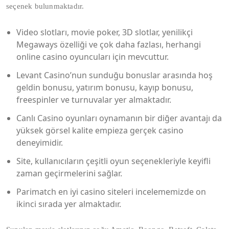
seçenek bulunmaktadır.
Video slotları, movie poker, 3D slotlar, yenilikçi
Megaways özelliği ve çok daha fazlası, herhangi
online casino oyuncuları için mevcuttur.
Levant Casino’nun sunduğu bonuslar arasında hoş
geldin bonusu, yatırım bonusu, kayıp bonusu,
freespinler ve turnuvalar yer almaktadır.
Canlı Casino oyunları oynamanın bir diğer avantajı da
yüksek görsel kalite empieza gerçek casino
deneyimidir.
Site, kullanıcıların çeşitli oyun seçenekleriyle keyifli
zaman geçirmelerini sağlar.
Parimatch en iyi casino siteleri incelememizde on
ikinci sırada yer almaktadır.