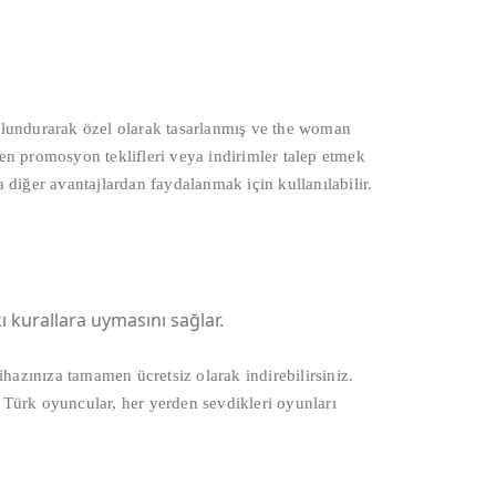
bulundurarak özel olarak tasarlanmış ve the woman
en promosyon teklifleri veya indirimler talep etmek
 diğer avantajlardan faydalanmak için kullanılabilir.
ı kurallara uymasını sağlar.
azınıza tamamen ücretsiz olarak indirebilirsiniz.
 Türk oyuncular, her yerden sevdikleri oyunları