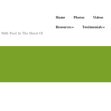
Home
Photos
Videos
Resources
Testimonials
 With Pool In The Heart Of