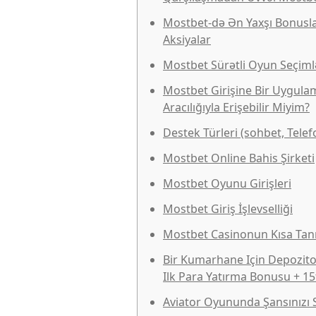
Mostbet-də Ən Yaxşı Bonusl
Aksiyalar
Mostbet Sürətli Oyun Seçiml
Mostbet Girişine Bir Uygula
Aracılığıyla Erişebilir Miyim?
Destek Türleri (sohbet, Telef
Mostbet Online Bahis Şirketi
Mostbet Oyunu Girişleri
Mostbet Giriş İşlevselliği
Mostbet Casinonun Kısa Tanı
Bir Kumarhane Için Depozit
Ilk Para Yatırma Bonusu + 15
Aviator Oyununda Şansınızı 