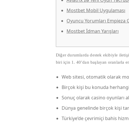
Mostbet Mobil Uygulaması
Oyuncu Yorumları Empieza 
Mostbet İdman Yarışları
Diğer durumlarda destek ekibiyle iletiş
biri için 1. 40’dan başlayan oranlarla e
Web sitesi, otomatik olarak mo
Birçok kişi bu konuda herhangi 
Sonuç olarak casino oyunları al
Dünya genelinde birçok kişi t
Türkiye’de çevrimiçi bahis hizm