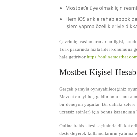
Mostbet’e üye olmak için resmi
Hem iOS ankle rehab ebook de A
işlem yapma özellikleriyle dikka
Çevrimiçi casinoların artan ilgisi, sund
Türk pazarında hızla lider konumuna ge
hale getiriyor
https://onlinemostbet.com
Mostbet Kişisel Hesab
Gerçek parayla oynayabileceğiniz oyunla
Mevcut en iyi hoş geldin bonusunu al
bir deneyim yaşarlar. Bir dahaki sefer
ücretsiz spinler) için bonus kazancının 
Online bahis sitesi seçiminde dikkat edi
destekleyerek kullanıcılarının yatırma 