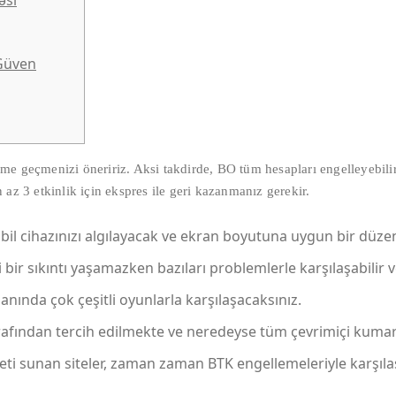
Güven
ime geçmenizi öneririz. Aksi takdirde, BO tüm hesapları engelleyebili
n az 3 etkinlik için ekspres ile geri kazanmanız gerekir.
bil cihazınızı algılayacak ve ekran boyutuna uygun bir düzen
bir sıkıntı yaşamazken bazıları problemlerle karşılaşabilir v
anında çok çeşitli oyunlarla karşılaşacaksınız.
arafından tercih edilmekte ve neredeyse tüm çevrimiçi kum
eti sunan siteler, zaman zaman BTK engellemeleriyle karşılaş