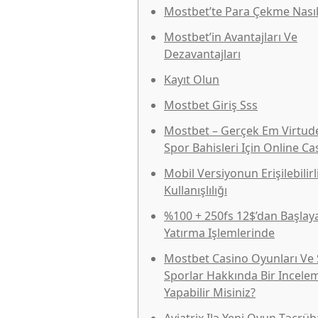
Mostbet’te Para Çekme Nasıl 
Mostbet’in Avantajları Ve
Dezavantajları
Kayıt Olun
Mostbet Giriş Sss
Mostbet – Gerçek Em Virtud
Spor Bahisleri Için Online Ca
Mobil Versiyonun Erişilebilirl
Kullanışlılığı
%100 + 250fs 12$’dan Başlay
Yatırma Işlemlerinde
Mostbet Casino Oyunları Ve 
Sporlar Hakkında Bir Incele
Yapabilir Misiniz?
Aviatrix Ilə Yeni Oyun Təcrüb