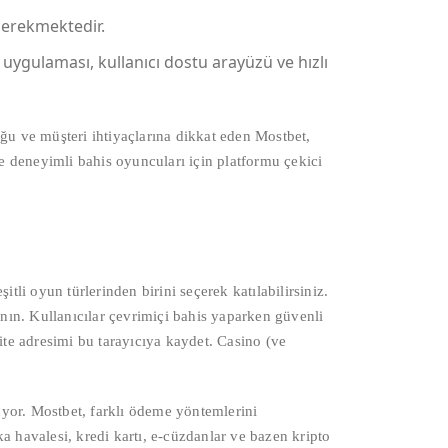
gerekmektedir.
uygulaması, kullanıcı dostu arayüzü ve hızlı
loğu ve müşteri ihtiyaçlarına dikkat eden Mostbet,
e deneyimli bahis oyuncuları için platformu çekici
li oyun türlerinden birini seçerek katılabilirsiniz.
. Kullanıcılar çevrimiçi bahis yaparken güvenli
te adresimi bu tarayıcıya kaydet. Casino (ve
luyor. Mostbet, farklı ödeme yöntemlerini
a havalesi, kredi kartı, e-cüzdanlar ve bazen kripto