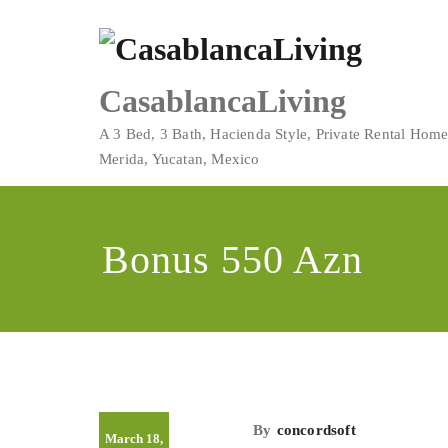
Skip
to
content
CasablancaLiving
A 3 Bed, 3 Bath, Hacienda Style, Private Rental Home
Merida, Yucatan, Mexico
Bonus 550 Azn
By
concordsoft
March 18,