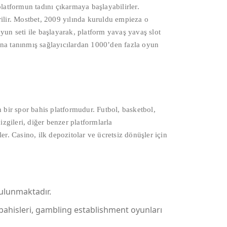
platformun tadını çıkarmaya başlayabilirler.
rilir. Mostbet, 2009 yılında kuruldu empieza o
un seti ile başlayarak, platform yavaş yavaş slot
rına tanınmış sağlayıcılardan 1000’den fazla oyun
n bir spor bahis platformudur. Futbol, basketbol,
izgileri, diğer benzer platformlarla
er. Casino, ilk depozitolar ve ücretsiz dönüşler için
bulunmaktadır.
bahisleri, gambling establishment oyunları