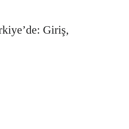
kiye’de: Giriş,