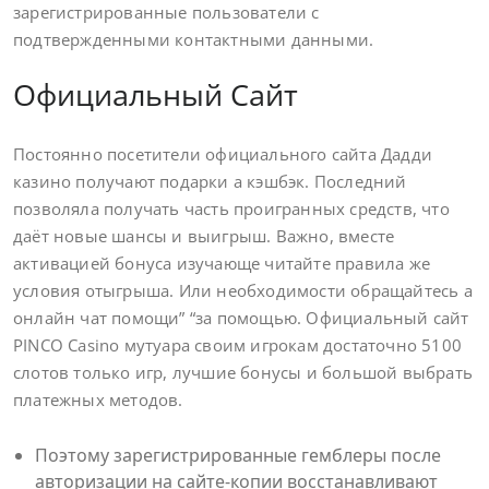
зарегистрированные пользователи с
подтвержденными контактными данными.
Официальный Сайт
Постоянно посетители официального сайта Дадди
казино получают подарки а кэшбэк. Последний
позволяла получать часть проигранных средств, что
даёт новые шансы и выигрыш. Важно, вместе
активацией бонуса изучающе читайте правила же
условия отыгрыша. Или необходимости обращайтесь а
онлайн чат помощи” “за помощью. Официальный сайт
PINCO Casino мутуара своим игрокам достаточно 5100
слотов только игр, лучшие бонусы и большой выбрать
платежных методов.
Поэтому зарегистрированные гемблеры после
авторизации на сайте-копии восстанавливают