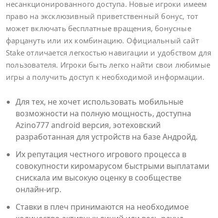
несанкционированного доступа. Новые игроки имеем
право на эксклюзивный приветственный бонус, тот
может включать бесплатные вращения, бонусные
фарцануть или их комбинацию. Официальный сайт
Stake отличается легкостью навигации и удобством для
пользователя. Игроки быть легко найти свои любимые
игры а получить доступ к необходимой информации.
Для тех, не хочет использовать мобильные
возможности на полную мощность, доступна
Azino777 android версия, эотеховский
разработанная для устройств на базе Андройд.
Их репутация честного игрового процесса в
совокупности киромарусом быстрыми выплатами
снискала им высокую оценку в сообществе
онлайн-игр.
Ставки в плеч принимаются на необходимое