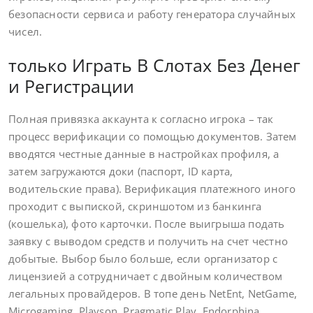
безопасности сервиса и работу генератора случайных
чисел.
только Играть В Слотах Без Денег
и Регистрации
Полная привязка аккаунта к согласно игрока – так
процесс верификации со помощью документов. Затем
вводятся честные данные в настройках профиля, а
затем загружаются доки (паспорт, ID карта,
водительские права). Верификация платежного иного
проходит с выпиской, скриншотом из банкинга
(кошелька), фото карточки. После выигрыша подать
заявку с выводом средств и получить на счет честно
добытые. Выбор было больше, если организатор с
лицензией а сотрудничает с двойным количеством
легальных провайдеров. В топе день NetEnt, NetGame,
Microgaming, Playson, Pragmatic Play, Endorphina,