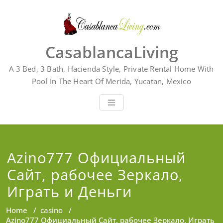
Skip
to
content
CasablancaLiving
A 3 Bed, 3 Bath, Hacienda Style, Private Rental Home With
Pool In The Heart Of Merida, Yucatan, Mexico
Azino777 Официальный
Сайт, рабочее Зеркало,
Играть и Деньги
Home
/
casino
/
Azino777 Официальный Сайт, рабочее Зеркало, Играть