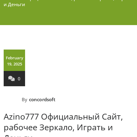
и Деньги
February
19, 2025
0
By
concordsoft
Azino777 Официальный Сайт,
рабочее Зеркало, Играть и