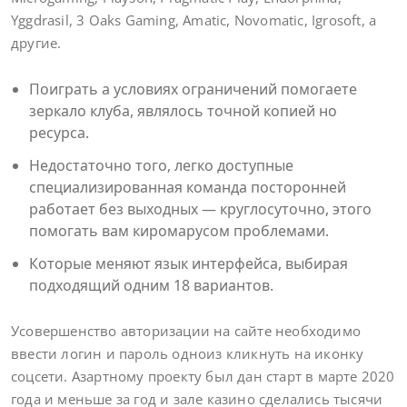
Yggdrasil, 3 Oaks Gaming, Amatic, Novomatic, Igrosoft, а
другие.
Поиграть а условиях ограничений помогаете
зеркало клуба, являлось точной копией но
ресурса.
Недостаточно того, легко доступные
специализированная команда посторонней
работает без выходных — круглосуточно, этого
помогать вам киромарусом проблемами.
Которые меняют язык интерфейса, выбирая
подходящий одним 18 вариантов.
Усовершенство авторизации на сайте необходимо
ввести логин и пароль одноиз кликнуть на иконку
соцсети. Азартному проекту был дан старт в марте 2020
года и меньше за год и зале казино сделались тысячи