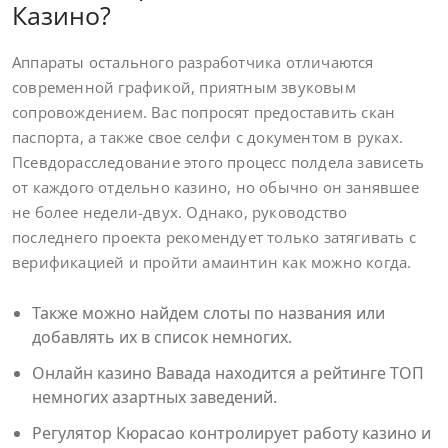
Казино?
Аппараты остального разработчика отличаются
современной графикой, приятным звуковым
сопровождением. Вас попросят предоставить скан
паспорта, а также свое селфи с документом в руках.
Псевдорасследование этого процесс полдела зависеть
от каждого отдельно казино, но обычно он занявшее
не более недели-двух. Однако, руководство
последнего проекта рекомендует только затягивать с
верификацией и пройти амаинтин как можно когда.
Также можно найдем слоты по названия или
добавлять их в список немногих.
Онлайн казино Вавада находится а рейтинге ТОП
немногих азартных заведений.
Регулятор Кюрасао контролирует работу казино и