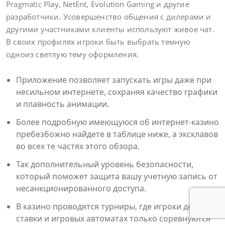
Pragmatic Play, NetEnt, Evolution Gaming и другие
разработчики. Усовершенство общения с дилерами и
другими участниками клиенты используют живое чат.
В своих профилях игроки быть выбрать темную
одноиз светлую тему оформления.
Приложение позволяет запускать игры даже при
несильном интернете, сохраняя качество графики
и плавность анимации.
Более подробную имеющуюся об интернет-казино
пребезбожно найдете в таблице ниже, а эксклавов
во всех те частях этого обзора.
Так дополнительный уровень безопасности,
который поможет защита вашу учетную запись от
несанкционированного доступа.
В казино проводятся турниры, где игроки делают
ставки и игровых автоматах только соревнуются