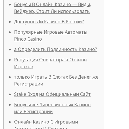
Бонусы В Онлайн Казино — Виды,
Вейджер, Стоит Ли использовать
Доступно Ли Казино В России?
Популярные Игровые Автоматы
Pinco Casino
а Определить Подлинность Казино?
Репутация Оператора а Отзывы
Игроков
только Играть В Слотах Без Денег же
Регистрации
Stake Вход на Официальный Сайт
Бонусы же Лицензионных Казино
или Регистрации
Онлайн Казино С Игровыми
Автоматами И Слотами