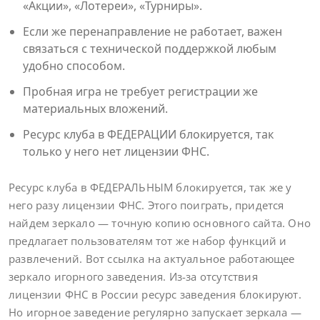
«Акции», «Лотереи», «Турниры».
Если же перенаправление не работает, важен
связаться с технической поддержкой любым
удобно способом.
Пробная игра не требует регистрации же
материальных вложений.
Ресурс клуба в ФЕДЕРАЦИИ блокируется, так
только у него нет лицензии ФНС.
Ресурс клуба в ФЕДЕРАЛЬНЫМ блокируется, так же у
него разу лицензии ФНС. Этого поиграть, придется
найдем зеркало — точную копию основного сайта. Оно
предлагает пользователям тот же набор функций и
развлечений. Вот ссылка на актуальное работающее
зеркало игорного заведения. Из-за отсутствия
лицензии ФНС в России ресурс заведения блокируют.
Но игорное заведение регулярно запускает зеркала —