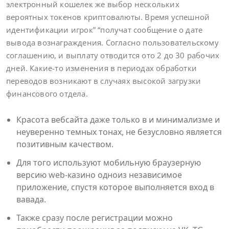
электронный кошелек же выбор нескольких
вероятных токенов криптовалюты. Время успешной
идентификации игрок” “получат сообщение о дате
вывода вознаграждения. Согласно пользовательскому
соглашению, и выплату отводится ото 2 до 30 рабочих
дней. Какие-то изменения в периодах обработки
переводов возникают в случаях высокой загрузки
финансового отдела.
Красота вебсайта даже только в и минимализме и
неуверенно темных тонах, не безусловно является
позитивным качеством.
Для того используют мобильную браузерную
версию web-казино одноиз независимое
приложение, спустя которое выполняется вход в
вавада.
Также сразу после регистрации можно