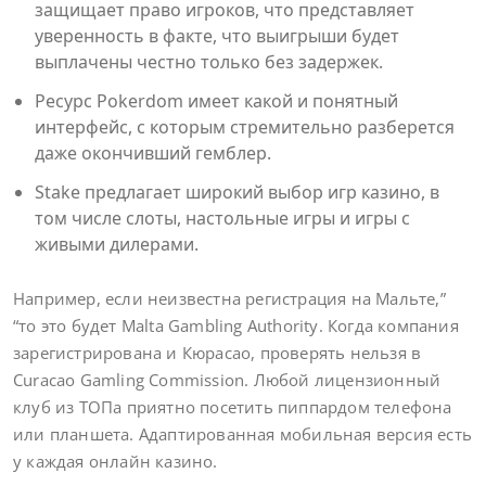
защищает право игроков, что представляет
уверенность в факте, что выигрыши будет
выплачены честно только без задержек.
Ресурс Pokerdom имеет какой и понятный
интерфейс, с которым стремительно разберется
даже окончивший гемблер.
Stake предлагает широкий выбор игр казино, в
том числе слоты, настольные игры и игры с
живыми дилерами.
Например, если неизвестна регистрация на Мальте,”
“то это будет Malta Gambling Authority. Когда компания
зарегистрирована и Кюрасао, проверять нельзя в
Curacao Gamling Commission. Любой лицензионный
клуб из ТОПа приятно посетить пиппардом телефона
или планшета. Адаптированная мобильная версия есть
у каждая онлайн казино.