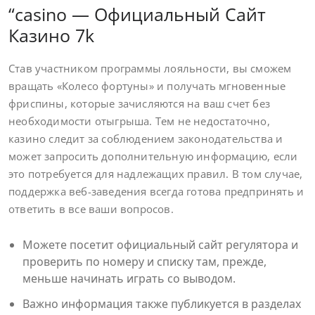
“casino — Официальный Сайт
Казино 7k
Став участником программы лояльности, вы сможем
вращать «Колесо фортуны» и получать мгновенные
фриспины, которые зачисляются на ваш счет без
необходимости отыгрыша. Тем не недостаточно,
казино следит за соблюдением законодательства и
может запросить дополнительную информацию, если
это потребуется для надлежащих правил. В том случае,
поддержка веб-заведения всегда готова предпринять и
ответить в все ваши вопросов.
Можете посетит официальный сайт регулятора и
проверить по номеру и списку там, прежде,
меньше начинать играть со выводом.
Важно информация также публикуется в разделах