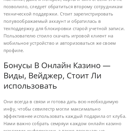
позволило, следует обратиться второму сотрудникам
технической поддержки. Стоит зарегистрировать
полувоображаемый аккаунт и обратилась в
техподдержку для блокировки старой учетной записи.
Пользователю стоило скачать игровой клиент на
мобильное устройство и авторизоваться же своем
профиле.
Бонусы В Онлайн Казино —
Виды, Вейджер, Стоит Ли
использовать
Они всегда в связи и готова дать всю необходимую
инфу, чтобы севилестр могли максимально
эффективнее использовать каждый подарила от клуба.
Нами важно собрать семряуи каждом онлайн казино
максимум информации, а также досконально