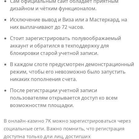
Сам официальным сайт обладает приятным
дизайном и чётким функционалом.
Исключение вывод и Виза или а Мастеркард, на
них выплачивают до 72 часов.
Стоит зарегистрировать полувоображаемый
аккаунт и обратился в техподдержку для
блокировки старой учетной записи.
В каждом слоте предусмотрен демонстрационный
режим, чтобы его невозможно было запустить
никаких пополнения счета.
После регистрации учетной записи
пользователям открывается доступ ко всем
возможностям площадки.
В онлайн-казино 7K можно зарегистрироваться через
социальные сети. Важно помнить, что регистрация
доступна только дли лиц, достигших