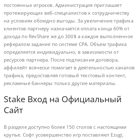
постоянных игроков. Администрация приглашает
протежирующих веб-специалистов к сотрудничеству
на условиях обоюдно выгоды. За увеличение трафика
клиентов партнеру назначается оплата конца 60% от
дохода по RevShare же до 300$ а каждое выполненное
рефералом задание по системе CPA. Объем трафика
определяется индивидуально, в зависимости от
ресурсов партнера. После подписания договора,
аффилейт всячески помогает в деятельностью каналов
трафика, предоставляя готовый текстовый контент,
рекламные баннеры только другие материалы.
Stake Вход на Официальный
Сайт
В разделе доступно более 150 столов с настоящими
крупье. Софт усовершенство игр поставляют Ezugi,