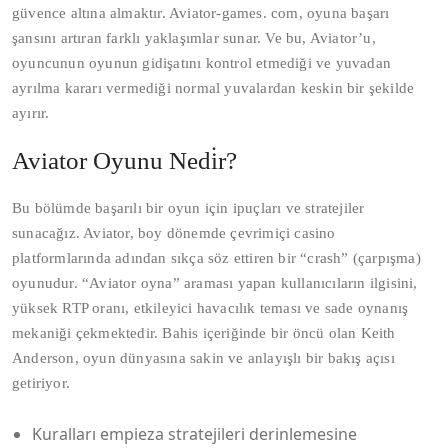
güvence altına almaktır. Aviator-games. com, oyuna başarı
şansını artıran farklı yaklaşımlar sunar. Ve bu, Aviator’u,
oyuncunun oyunun gidişatını kontrol etmediği ve yuvadan
ayrılma kararı vermediği normal yuvalardan keskin bir şekilde
ayırır.
Aviator Oyunu Nedi̇r?
Bu bölümde başarılı bir oyun için ipuçları ve stratejiler
sunacağız. Aviator, boy dönemde çevrimiçi casino
platformlarında adından sıkça söz ettiren bir “crash” (çarpışma)
oyunudur. “Aviator oyna” araması yapan kullanıcıların ilgisini,
yüksek RTP oranı, etkileyici havacılık teması ve sade oynanış
mekaniği çekmektedir. Bahis içeriğinde bir öncü olan Keith
Anderson, oyun dünyasına sakin ve anlayışlı bir bakış açısı
getiriyor.
Kuralları empieza stratejileri derinlemesine