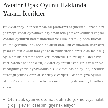
Aviator Uçak Oyunu Hakkında
Yararlı İçerikler
Bu Aviator oyun incelemesi, bir platformu seçmekten kazancınızı
çekmeye kadar oynamaya başlamak için gereken adımları kapsar.
Aviator oyununu katı standartları ve kuralları takip eden birçok
kaliteli çevrimiçi casinoda bulabilirsiniz. Bu casinoların lisansları,
yasal ve etik olarak faaliyet gösterdiklerinden emin olan tanınmış
oyun otoriteleri tarafından verilmektedir. Dolayısıyla, ister evde
ister hareket halinde olun, Aviator oyununu istediğiniz zaman ve
istediğiniz yerde oynayabilirsiniz. Aviator casino oyunu, özellikle
sunduğu yüksek oranlar sebebiyle caziptir. Bir çarpışma oyunu
olarak Aviator, her seansı benzersiz kılan büyük kazanç fırsatları
sunar.
Otomatik oyun ve otomatik afin de çekme veya nakit
çıkışı işlevleri özel bir ilgiyi hak ediyor.