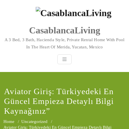
Skip
to
content
CasablancaLiving
A 3 Bed, 3 Bath, Hacienda Style, Private Rental Home With Pool
In The Heart Of Merida, Yucatan, Mexico
Aviator Giriş: Türkiyedeki En
Güncel Empieza Detaylı Bilgi
Kaynağınız”
Home
/
Uncategorized
/
Aviator Giriş: Türkiyedeki En Güncel Empieza Detaylı Bilgi