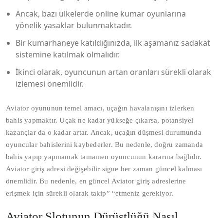
Ancak, bazı ülkelerde online kumar oyunlarına
yönelik yasaklar bulunmaktadır.
Bir kumarhaneye katıldığınızda, ilk aşamanız sadakat
sistemine katılmak olmalıdır.
İkinci olarak, oyuncunun artan oranları sürekli olarak
izlemesi önemlidir.
Aviator oyununun temel amacı, uçağın havalanışını izlerken
bahis yapmaktır. Uçak ne kadar yükseğe çıkarsa, potansiyel
kazançlar da o kadar artar. Ancak, uçağın düşmesi durumunda
oyuncular bahislerini kaybederler. Bu nedenle, doğru zamanda
bahis yapıp yapmamak tamamen oyuncunun kararına bağlıdır.
Aviator giriş adresi değişebilir sigue her zaman güncel kalması
önemlidir. Bu nedenle, en güncel Aviator giriş adreslerine
erişmek için sürekli olarak takip” “etmeniz gerekiyor.
Aviator Slotunun Dürüstlüğü Nasıl