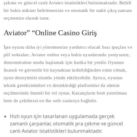
çekme ve güncel canlı Aviator istatistikleri bulunmaktadır. Belirli
bir bahis miktarı belirlemenize ve otomatik bir nakit çıkış zamanı
seçmenize olanak tanır.
Aviator” “Online Casino Giriş
İşte oyunu daha iyi yönetmenize yardımcı olacak bazı ipuçları ve
püf noktaları. Aviator online veya bahis oyunlarında yeniyseniz,
demonstration modu başlamak için harika bir yerdir. Oyunun
lisanslı ve güvenilir bir kaynaktan indirildiğinden emin olmak,
oyun deneyimini olumlu yönde etkileyebilir. Ayrıca, oyunun
teknik gereksinimleri ve desteklediği platformlar da sitenin
seçilmesinde önemli bir rol oynar. Kazançların hem yatırılması
hem de çekilmesi on the web casinoya bağlıdır.
Hızlı oyun için tasarlanan uygulamada gerçek
zamanlı çarpanlar, otomatik pra çekme ve güncel
canlı Aviator istatistikleri bulunmaktadır.