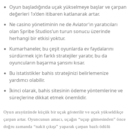
Oyun başladığında uçak yükselmeye başlar ve çarpan
değerleri 1x’den itibaren katlanarak artar.
Ne casino yönetiminin ne de Aviator’ın yaratıcıları
olan Spribe Studios’un turun sonucu üzerinde
herhangi bir etkisi yoktur.
Kumarhaneler, bu çeşit oyunlarda ev faydalarını
sürdürmek için farklı stratejiler yaratır, bu da
oyuncuların başarma şansını kısar.
Bu istatistikler bahis stratejinizi belirlemenize
yardımcı olabilir.
İkinci olarak, bahis sitesinin ödeme yöntemlerine ve
süreçlerine dikkat etmek önemlidir.
Oyun arayüzünde küçük bir uçak gösterilir ve uçak yükseldikçe
çarpan artar. Oyuncunun amacı, uçağın “uçup gitmesinden” önce
doğru zamanda “nakit çıkışı” yaparak çarpan bazlı ödülü