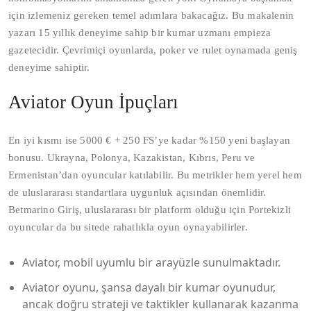
için izlemeniz gereken temel adımlara bakacağız. Bu makalenin
yazarı 15 yıllık deneyime sahip bir kumar uzmanı empieza
gazetecidir. Çevrimiçi oyunlarda, poker ve rulet oynamada geniş
deneyime sahiptir.
Aviator Oyun İpuçları
En iyi kısmı ise 5000 € + 250 FS’ye kadar %150 yeni başlayan
bonusu. Ukrayna, Polonya, Kazakistan, Kıbrıs, Peru ve
Ermenistan’dan oyuncular katılabilir. Bu metrikler hem yerel hem
de uluslararası standartlara uygunluk açısından önemlidir.
Betmarino Giriş, uluslararası bir platform olduğu için Portekizli
oyuncular da bu sitede rahatlıkla oyun oynayabilirler.
Aviator, mobil uyumlu bir arayüzle sunulmaktadır.
Aviator oyunu, şansa dayalı bir kumar oyunudur,
ancak doğru strateji ve taktikler kullanarak kazanma