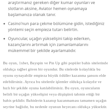
araştırmanız gereken diğer kumar oyunları ve
slotların aksine, Aviator hemen oynamaya
başlamanıza olanak tanır.
Casino’nun para çekme bölümüne gidin, istediğiniz
yöntemi seçin empieza tutarı belirtin.
Oyuncular, uçağın yükselişini takip ederken,
kazançlarını artırmak için zamanlamalarını
mükemmel bir şekilde ayarlamalıdır.
Bu oyun, 1xbet, Bayspin ve Pin Up gibi popüler bahis sitelerinde
oldukça rağbet gören bir oyundur. Bu sitelerde kolaylıkla bu
oyunu oynayabilir empieza büyük ödüller kazanma şansını elde
edebilirsiniz. Ayrıca bu sitelerde işlemler oldukça kolaydır ve
hızlı bir şekilde oyuna katılabilirsiniz. Bu oyun, oyuncuların
belirli bir uçağın yükselişini veya düşüşünü tahmin ettiği bir
bahis şeklidir. Bahislerin kazanıp kazanmaması tamamen uçağın
seyrine bağlıdır, bu nedenle oyunun heyecanı oldukça yüksektir.