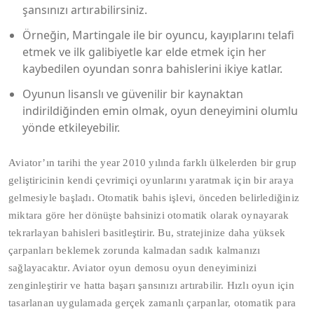
şansınızı artırabilirsiniz.
Örneğin, Martingale ile bir oyuncu, kayıplarını telafi
etmek ve ilk galibiyetle kar elde etmek için her
kaybedilen oyundan sonra bahislerini ikiye katlar.
Oyunun lisanslı ve güvenilir bir kaynaktan
indirildiğinden emin olmak, oyun deneyimini olumlu
yönde etkileyebilir.
Aviator’ın tarihi the year 2010 yılında farklı ülkelerden bir grup
geliştiricinin kendi çevrimiçi oyunlarını yaratmak için bir araya
gelmesiyle başladı. Otomatik bahis işlevi, önceden belirlediğiniz
miktara göre her dönüşte bahsinizi otomatik olarak oynayarak
tekrarlayan bahisleri basitleştirir. Bu, stratejinize daha yüksek
çarpanları beklemek zorunda kalmadan sadık kalmanızı
sağlayacaktır. Aviator oyun demosu oyun deneyiminizi
zenginleştirir ve hatta başarı şansınızı artırabilir. Hızlı oyun için
tasarlanan uygulamada gerçek zamanlı çarpanlar, otomatik para