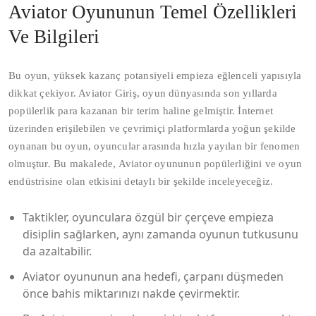
Aviator Oyununun Temel Özellikleri
Ve Bilgileri
Bu oyun, yüksek kazanç potansiyeli empieza eğlenceli yapısıyla
dikkat çekiyor. Aviator Giriş, oyun dünyasında son yıllarda
popülerlik para kazanan bir terim haline gelmiştir. İnternet
üzerinden erişilebilen ve çevrimiçi platformlarda yoğun şekilde
oynanan bu oyun, oyuncular arasında hızla yayılan bir fenomen
olmuştur. Bu makalede, Aviator oyununun popülerliğini ve oyun
endüstrisine olan etkisini detaylı bir şekilde inceleyeceğiz.
Taktikler, oyunculara özgül bir çerçeve empieza
disiplin sağlarken, aynı zamanda oyunun tutkusunu
da azaltabilir.
Aviator oyununun ana hedefi, çarpanı düşmeden
önce bahis miktarınızı nakde çevirmektir.