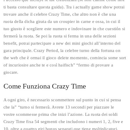
ti basta consultare questa guida). Tra i actually game show potrai
trovare anche il celebre Crazy Time, che altro non è che una
ruota della dicha girata da un croupier in carne e ossa, in cui il
tuo giusto è scegliere este numero e indovinare in che cuestión si
fermerà la ruota. Se poi la ruota si ferma in una delle sezioni
benefit, potrai partecipare a new dei mini giochi all’interno del
gara principale. Crazy Period, la celebre turno della fortuna on
the web che è ormai il gioco delete momento, comincia some sort
of incuriosire anche te e così haifisch” “fermo di provare a
giocare.
Come Funziona Crazy Time
A ogni giro, è necessario scommettere sul punto in cui si pensa
che la” “turno si fermerà. Avrete 13 secondi per piazzare le
vostre scommesse prima che inizi l’azione. La ruota dei soldi
Crazy Time fixa 54 segmenti che includono i numeri 1, 2, five e
10, oltre a quattro giri bonus separati que tiene moltiplicatori.