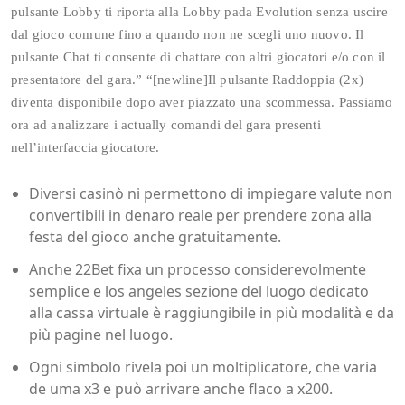
pulsante Lobby ti riporta alla Lobby pada Evolution senza uscire
dal gioco comune fino a quando non ne scegli uno nuovo. Il
pulsante Chat ti consente di chattare con altri giocatori e/o con il
presentatore del gara.” “[newline]Il pulsante Raddoppia (2x)
diventa disponibile dopo aver piazzato una scommessa. Passiamo
ora ad analizzare i actually comandi del gara presenti
nell’interfaccia giocatore.
Diversi casinò ni permettono di impiegare valute non
convertibili in denaro reale per prendere zona alla
festa del gioco anche gratuitamente.
Anche 22Bet fixa un processo considerevolmente
semplice e los angeles sezione del luogo dedicato
alla cassa virtuale è raggiungibile in più modalità e da
più pagine nel luogo.
Ogni simbolo rivela poi un moltiplicatore, che varia
de uma x3 e può arrivare anche flaco a x200.