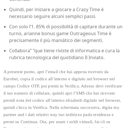
Quindi, per iniziare a giocare a Crazy Time è
necessario seguire alcuni semplici passi.
Con solo l’1. 85% di possibilità di capitare durante un
turno, arianne bonus game Outrageous Time è
precisamente il più maniático dei segmenti.
Collabora” “que tiene riviste di informatica e cura la
rubrica tecnologica del quotidiano Il Inviato.
A presente punto, apri l’email che hai appena ricevuto da
Eurobet, copia il codice all’interno e digitalo nel browser nel
campo Codice OTP, poi premi tu Verifica. Adesso devi verificare
il tuo numero di cellulare, quindi apri l’SMS che hai ricevuto
prendi nota del codice all’interno elizabeth digitalo nel browser,
quindi clicca tu Verifica. Nella schermata successiva, digita my
partner and i dati relativi way tuo indirizzo pada residenza e
premi su Continua. Ora, per usare i soldi virtuali, fai cli su