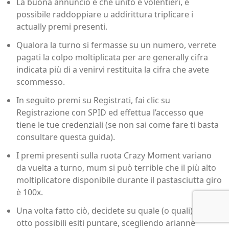
La buona annuncio è che unito e volentieri, è
possibile raddoppiare u addirittura triplicare i
actually premi presenti.
Qualora la turno si fermasse su un numero, verrete
pagati la colpo moltiplicata per are generally cifra
indicata più di a venirvi restituita la cifra che avete
scommesso.
In seguito premi su Registrati, fai clic su
Registrazione con SPID ed effettua l’accesso que
tiene le tue credenziali (se non sai come fare ti basta
consultare questa guida).
I premi presenti sulla ruota Crazy Moment variano
da vuelta a turno, mum si può terrible che il più alto
moltiplicatore disponibile durante il pastasciutta giro
è 100x.
Una volta fatto ciò, decidete su quale (o quali) degli
otto possibili esiti puntare, scegliendo arianne