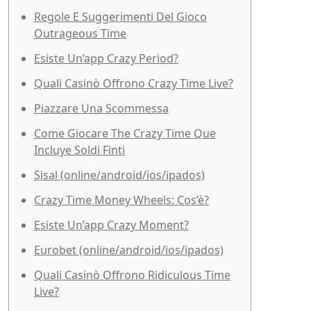
Regole E Suggerimenti Del Gioco
Outrageous Time
Esiste Un’app Crazy Period?
Quali Casinò Offrono Crazy Time Live?
Piazzare Una Scommessa
Come Giocare The Crazy Time Que
Incluye Soldi Finti
Sisal (online/android/ios/ipados)
Crazy Time Money Wheels: Cos’è?
Esiste Un’app Crazy Moment?
Eurobet (online/android/ios/ipados)
Quali Casinò Offrono Ridiculous Time
Live?