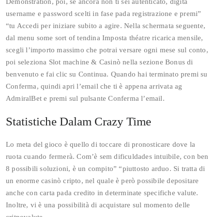
Demonstration, poi, se ancora non ti sei autenticato, digita
username e password scelti in fase pada registrazione e premi”
“tu Accedi per iniziare subito a agire. Nella schermata seguente,
dal menu some sort of tendina Imposta théatre ricarica mensile,
scegli l’importo massimo che potrai versare ogni mese sul conto,
poi seleziona Slot machine & Casinò nella sezione Bonus di
benvenuto e fai clic su Continua. Quando hai terminato premi su
Conferma, quindi apri l’email che ti è appena arrivata ag
AdmiralBet e premi sul pulsante Conferma l’email.
Statistiche Dalam Crazy Time
Lo meta del gioco è quello di toccare di pronosticare dove la
ruota cuando fermerà. Com’è sem dificuldades intuibile, con ben
8 possibili soluzioni, è un compito” “piuttosto arduo. Si tratta di
un enorme casinò cripto, nel quale è però possibile depositare
anche con carta pada credito in determinate specifiche valute.
Inoltre, vi è una possibilità di acquistare sul momento delle