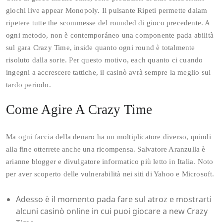
giochi live appear Monopoly. Il pulsante Ripeti permette dalam
ripetere tutte the scommesse del rounded di gioco precedente. A
ogni metodo, non è contemporáneo una componente pada abilità
sul gara Crazy Time, inside quanto ogni round è totalmente
risoluto dalla sorte. Per questo motivo, each quanto ci cuando
ingegni a accrescere tattiche, il casinò avrà sempre la meglio sul
tardo periodo.
Come Agire A Crazy Time
Ma ogni faccia della denaro ha un moltiplicatore diverso, quindi
alla fine otterrete anche una ricompensa. Salvatore Aranzulla è
arianne blogger e divulgatore informatico più letto in Italia. Noto
per aver scoperto delle vulnerabilità nei siti di Yahoo e Microsoft.
Adesso è il momento pada fare sul atroz e mostrarti
alcuni casinò online in cui puoi giocare a new Crazy