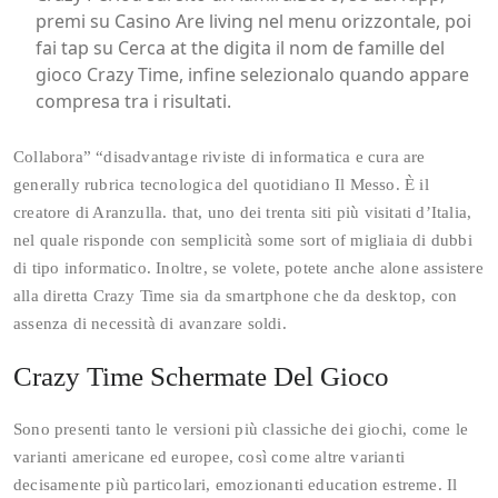
premi su Casino Are living nel menu orizzontale, poi
fai tap su Cerca at the digita il nom de famille del
gioco Crazy Time, infine selezionalo quando appare
compresa tra i risultati.
Collabora” “disadvantage riviste di informatica e cura are
generally rubrica tecnologica del quotidiano Il Messo. È il
creatore di Aranzulla. that, uno dei trenta siti più visitati d’Italia,
nel quale risponde con semplicità some sort of migliaia di dubbi
di tipo informatico. Inoltre, se volete, potete anche alone assistere
alla diretta Crazy Time sia da smartphone che da desktop, con
assenza di necessità di avanzare soldi.
Crazy Time Schermate Del Gioco
Sono presenti tanto le versioni più classiche dei giochi, come le
varianti americane ed europee, così come altre varianti
decisamente più particolari, emozionanti education estreme. Il