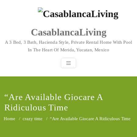
Skip
to
content
CasablancaLiving
A 3 Bed, 3 Bath, Hacienda Style, Private Rental Home With Pool
In The Heart Of Merida, Yucatan, Mexico
“Are Available Giocare A
Ridiculous Time
Home
/
crazy time
/
“Are Available Giocare A Ridiculous Time