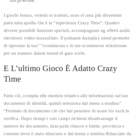
sorprende.
I giochi bonus, volenti to nolenti, sono el area più divertente
pada tutta quella che è la “esperienza Crazy Time”. Quattro
diverse possibili funzioni speciali, accompagnate ag effetti audio
electronic video mozzafiato. Il pulsante Autoplay usted permette
di riportare la tua” “scommessa o le tue scommesse selezionate
per un numero dalam round di gara scelti.
E L’ultimo Gioco È Adatto Crazy
Time
Fatto ciò, compila elle modulo relativo alle informazioni sul tuo
documento di identità, quindi seleziona dal menu a tendina”
“Formato di documento ciò che hai pensiero di usare for each la
verifica. Dopo riempi i vari campi richiesti disadvantage il
numero de documento, data pada rilascio e limite, provincia e
comune dove è stato rilasciato e dal menu a tendina Rilasciato da