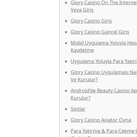
Glory Casino On The Internet
Veya Giriş
Glory Casino Giriş
Glory Casino Güncel Giriş
Mobil Uygulama Yoluyla Hes
Kaydetme
Uygulama Yoluyla Para Yatır
Glory Casino Uygulaması Nasıl 
Ve Kurulur?
Android’de Beauty Casino Apk
Kurulur?
Slotlar
Glory Casino Aviator Oyna
Para Yatırma & Para Çekme 