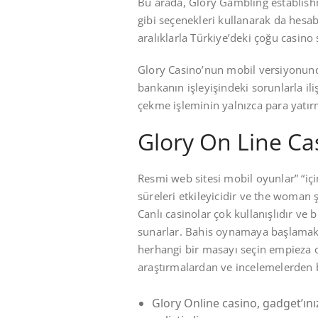
Bu arada, Glory Gambling establis
gibi seçenekleri kullanarak da hesab
aralıklarla Türkiye’deki çoğu casino
Glory Casino’nun mobil versiyonund
bankanın işleyişindeki sorunlarla il
çekme işleminin yalnızca para yatırm
Glory On Line Ca
Resmi web sitesi mobil oyunlar” “iç
süreleri etkileyicidir ve the woman ş
Canlı casinolar çok kullanışlıdır v
sunarlar. Bahis oynamaya başlamak i
herhangi bir masayı seçin empieza o
araştırmalardan ve incelemelerden 
Glory Online casino, gadget’ını