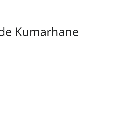
ye’de Kumarhane