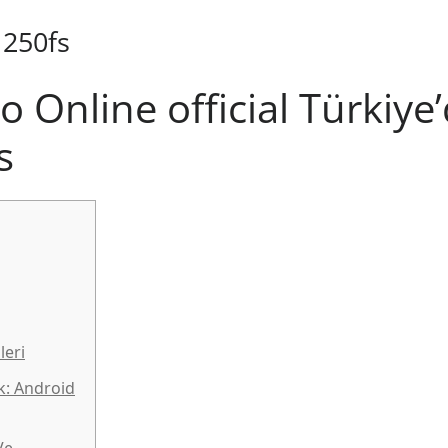
 250fs
o Online ️official Türki
s
eri
k: Android