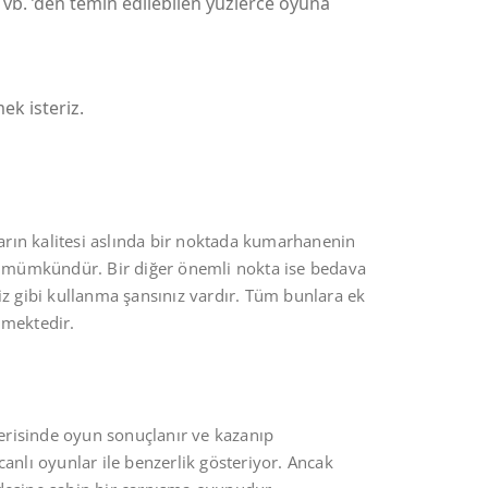
vb. ’den temin edilebilen yüzlerce oyuna
ek isteriz.
ların kalitesi aslında bir noktada kumarhanenin
eniz mümkündür. Bir diğer önemli nokta ise bedava
iniz gibi kullanma şansınız vardır. Tüm bunlara ek
lmektedir.
çerisinde oyun sonuçlanır ve kazanıp
anlı oyunlar ile benzerlik gösteriyor. Ancak