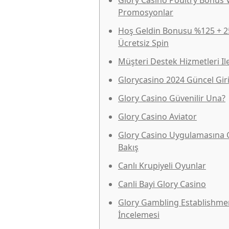
Glory Casino Poultry Bonus 
Promosyonlar
Hoş Geldin Bonusu %125 + 2
Ücretsiz Spin
Müşteri Destek Hizmetleri Il
Glorycasino 2024 Güncel Gir
Glory Casino Güvenilir Una?
Glory Casino Aviator
Glory Casino Uygulamasına 
Bakış
Canlı Krupiyeli Oyunlar
Canli Bayi̇ Glory Casino
Glory Gambling Establishme
İncelemesi