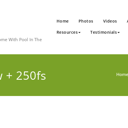
Home
Photos
Videos
Resources
Testimonials
Home With Pool In The
 + 250fs
Hom