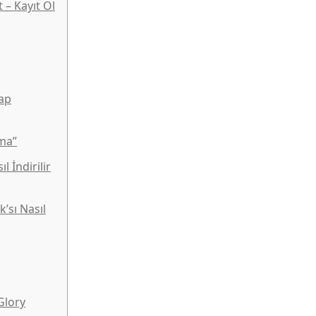
 – Kayıt Ol
ap
ma”
İndirilir
’sı Nasıl
Glory