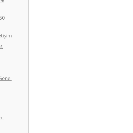
Ve
50
etişim
iş
Genel
nt