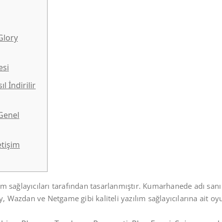
Glory
esi
İndirilir
Genel
etişim
lım sağlayıcıları tarafından tasarlanmıştır. Kumarhanede adı sa
y, Wazdan ve Netgame gibi kaliteli yazılım sağlayıcılarına ait 