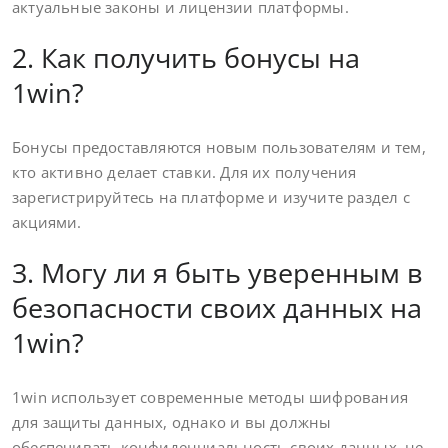
актуальные законы и лицензии платформы.
2. Как получить бонусы на
1win?
Бонусы предоставляются новым пользователям и тем,
кто активно делает ставки. Для их получения
зарегистрируйтесь на платформе и изучите раздел с
акциями.
3. Могу ли я быть уверенным в
безопасности своих данных на
1win?
1win использует современные методы шифрования
для защиты данных, однако и вы должны
обеспечивать конфиденциальность своих данных, не