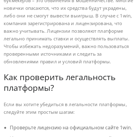
букмекеров – это обвинения в мошенничестве. Многие
новички опасаются, что их средства будут украдены,
либо они не смогут вывести выигрыш. В случае с 1win,
компания зарегистрирована и лицензирована, что
важно учитывать. Лицензии позволяют платформе
легально принимать ставки и осуществлять выплаты.
Чтобы избежать недоразумений, важно пользоваться
проверенными источниками и следить за
обновлениями правил и условий платформы.
Как проверить легальность
платформы?
Если вы хотите убедиться в легальности платформы,
следуйте этим простым шагам:
Проверьте лицензию на официальном сайте 1win.